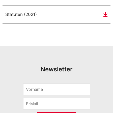
Statuten (2021)
Newsletter
V
o
r
E
n
-
a
M
m