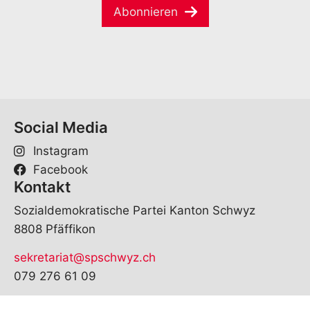
a
e
Abonnieren
i
*
l
*
Social Media
Instagram
Facebook
Kontakt
Sozialdemokratische Partei Kanton Schwyz
8808 Pfäffikon
sekretariat@spschwyz.ch
079 276 61 09