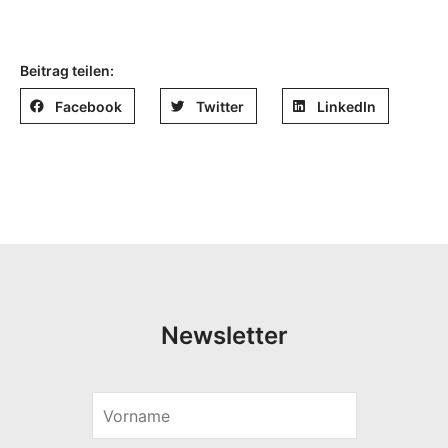
Beitrag teilen:
Facebook
Twitter
LinkedIn
Newsletter
V
o
r