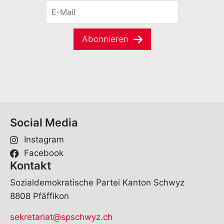
E
n
-
a
M
m
a
e
Abonnieren
i
*
l
*
Social Media
Instagram
Facebook
Kontakt
Sozialdemokratische Partei Kanton Schwyz
8808 Pfäffikon
sekretariat@spschwyz.ch