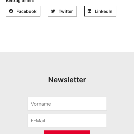
Beitrag teilen:
Facebook
Twitter
LinkedIn
Newsletter
V
o
r
E
n
-
a
M
m