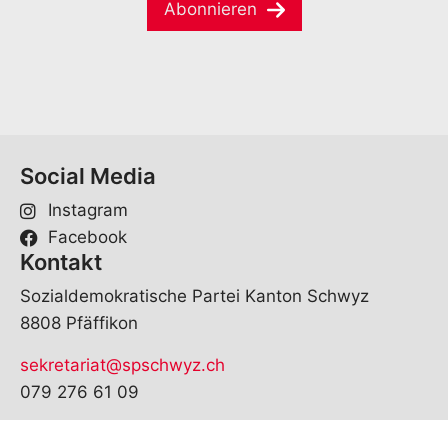
a
e
Abonnieren
i
*
l
*
Social Media
Instagram
Facebook
Kontakt
Sozialdemokratische Partei Kanton Schwyz
8808 Pfäffikon
sekretariat@spschwyz.ch
079 276 61 09