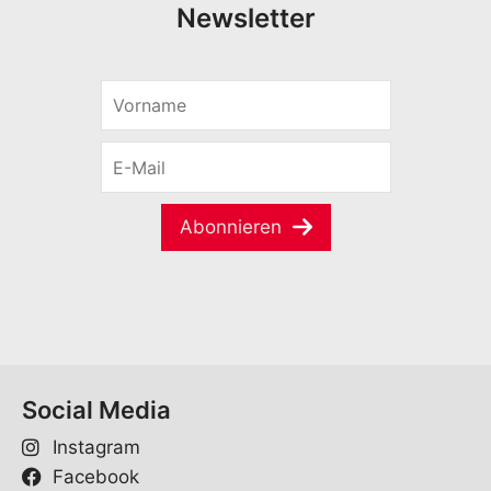
Newsletter
V
o
r
E
n
-
a
M
m
a
e
Abonnieren
i
*
l
*
Social Media
Instagram
Facebook