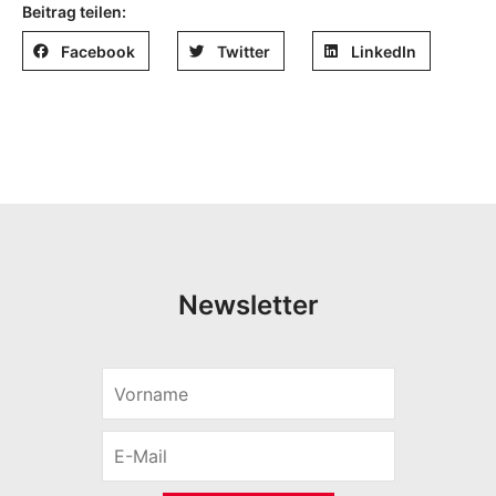
Beitrag teilen:
Facebook
Twitter
LinkedIn
Newsletter
V
o
r
E
n
-
a
M
m