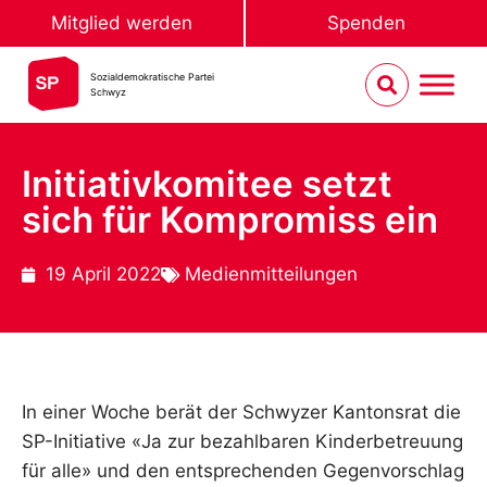
Mitglied werden
Spenden
Sozialdemokratische Partei
Schwyz
Initiativkomitee setzt
sich für Kompromiss ein
19 April 2022
Medienmitteilungen
In einer Woche berät der Schwyzer Kantonsrat die
SP-Initiative «Ja zur bezahlbaren Kinderbetreuung
für alle» und den entsprechenden Gegenvorschlag