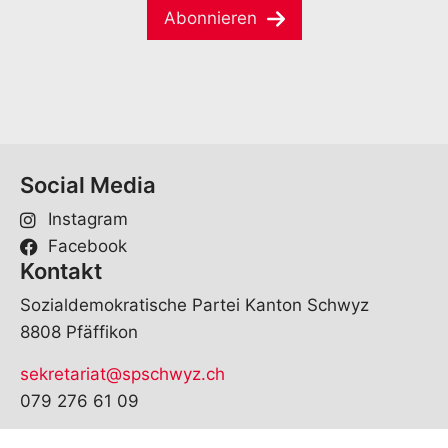
a
e
Abonnieren
i
*
l
*
Social Media
Instagram
Facebook
Kontakt
Sozialdemokratische Partei Kanton Schwyz
8808 Pfäffikon
sekretariat@spschwyz.ch
079 276 61 09