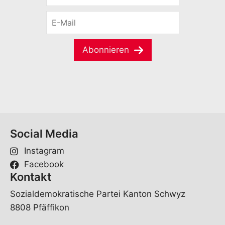
r
E
n
-
a
M
m
a
e
Abonnieren
i
*
l
*
Social Media
Instagram
Facebook
Kontakt
Sozialdemokratische Partei Kanton Schwyz
8808 Pfäffikon