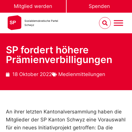
Mitglied werden
Spenden
Sozialdemokratische Partei
Schwyz
SP fordert höhere
Prämienverbilligungen
18 Oktober 2022
Medienmitteilungen
An ihrer letzten Kantonalversammlung haben die
Mitglieder der SP Kanton Schwyz eine Vorauswahl
für ein neues Initiativprojekt getroffen: Da die