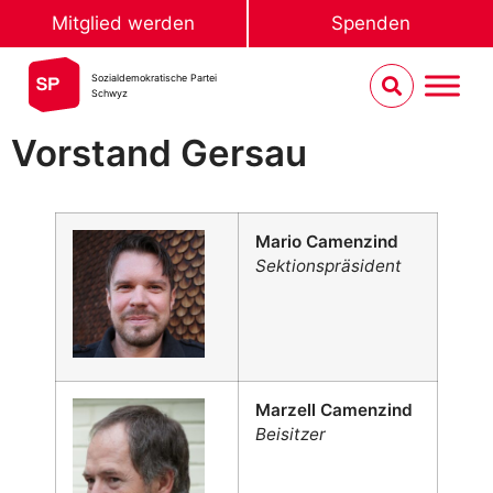
Mitglied werden
Spenden
Sozialdemokratische Partei
Schwyz
Vorstand Gersau
Mario Camenzind
Sektionspräsident
Marzell Camenzind
Beisitzer