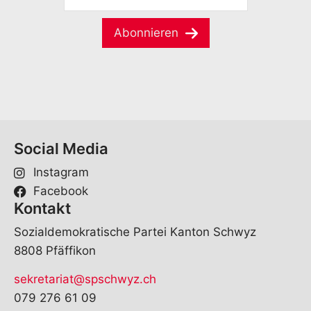
a
M
m
a
e
Abonnieren
i
*
l
*
Social Media
Instagram
Facebook
Kontakt
Sozialdemokratische Partei Kanton Schwyz
8808 Pfäffikon
sekretariat@spschwyz.ch
079 276 61 09