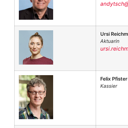
andytsch@
Ursi Reich
Aktuarin
ursi.reic
Felix Pfiste
Kassier