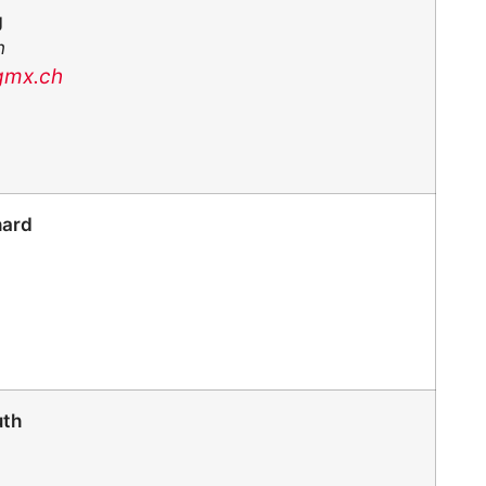
g
n
gmx.ch
hard
uth