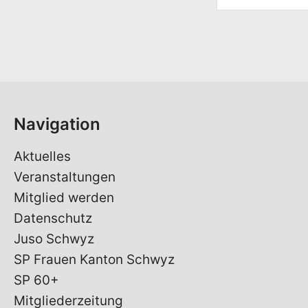
r
n
a
m
e
*
Navigation
Aktuelles
Veranstaltungen
Mitglied werden
Datenschutz
Juso Schwyz
SP Frauen Kanton Schwyz
SP 60+
Mitgliederzeitung