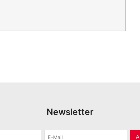
Newsletter
E
A
-