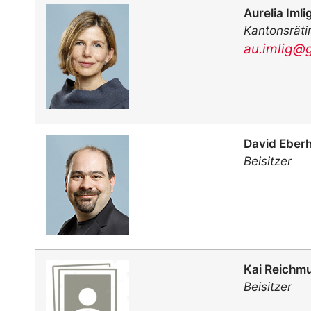
Aurelia Imli
Kantonsräti
au.imlig@
David Eber
Beisitzer
Kai Reichm
Beisitzer