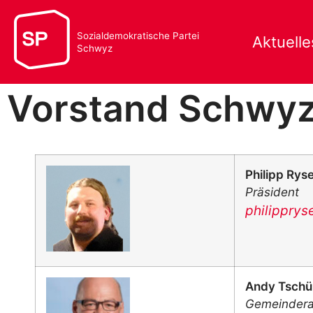
Sozialdemokratische Partei
Aktuelle
Schwyz
Vorstand Schwy
Philipp Rys
Präsident
philippry
Andy Tschü
Gemeindera