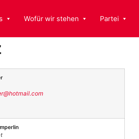
s
Wofür wir stehen
Partei
z
er
ser@hotmail.com
mperlin
t