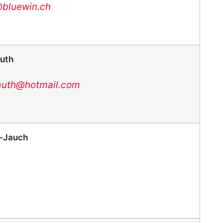
bluewin.ch
muth
hmuth@
hotmail.com
r-Jauch