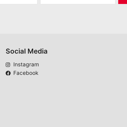
M
a
i
l
*
Social Media
Instagram
Facebook