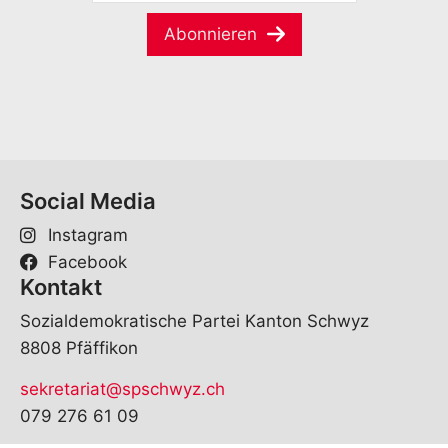
M
m
a
e
Abonnieren
i
*
l
*
Social Media
Instagram
Facebook
Kontakt
Sozialdemokratische Partei Kanton Schwyz
8808 Pfäffikon
sekretariat@spschwyz.ch
079 276 61 09