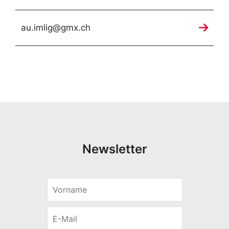
au.imlig@gmx.ch
Newsletter
V
o
r
E
n
-
a