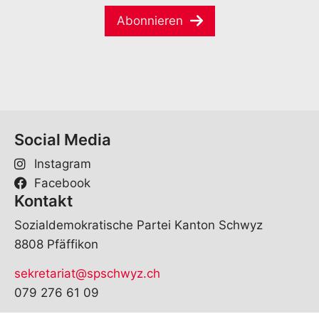
M
m
a
e
Abonnieren
i
*
l
*
Social Media
Instagram
Facebook
Kontakt
Sozialdemokratische Partei Kanton Schwyz
8808 Pfäffikon
sekretariat@spschwyz.ch
079 276 61 09