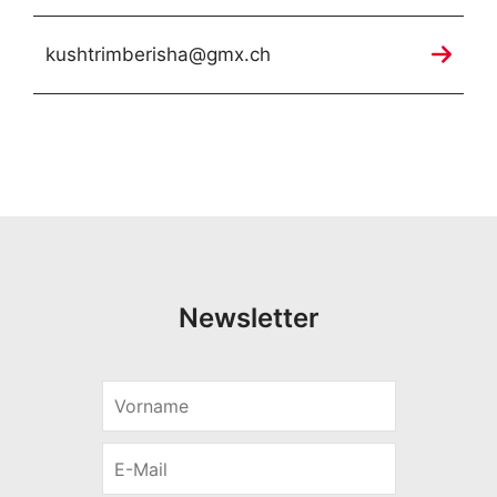
kushtrimberisha@gmx.ch
Newsletter
V
o
r
E
n
-
a