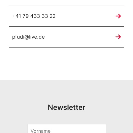
+41 79 433 33 22
pfudi@live.de
Newsletter
V
o