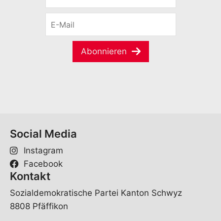
r
E
n
-
a
M
m
a
e
Abonnieren
i
*
l
*
Social Media
Instagram
Facebook
Kontakt
Sozialdemokratische Partei Kanton Schwyz
8808 Pfäffikon