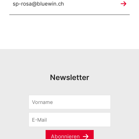
sp-rosa@bluewin.ch
Newsletter
V
o
r
E
n
-
a
M
m
a
e
Abonnieren