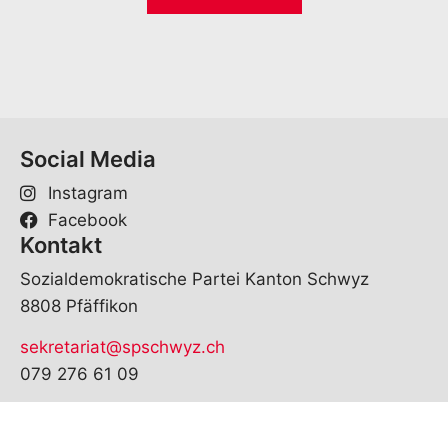
i
*
l
*
Social Media
Instagram
Facebook
Kontakt
Sozialdemokratische Partei Kanton Schwyz
8808 Pfäffikon
sekretariat@spschwyz.ch
079 276 61 09