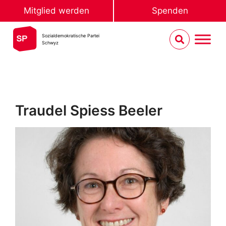
Mitglied werden
Spenden
Sozialdemokratische Partei
Schwyz
Traudel Spiess Beeler