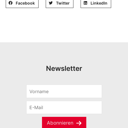
Facebook
Twitter
LinkedIn
Newsletter
V
o
r
E
n
-
a
M
m
a
e
Abonnieren
i
*