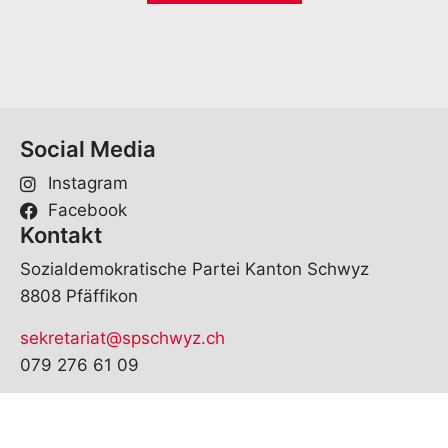
l
*
Social Media
Instagram
Facebook
Kontakt
Sozialdemokratische Partei Kanton Schwyz
8808 Pfäffikon
sekretariat@spschwyz.ch
079 276 61 09