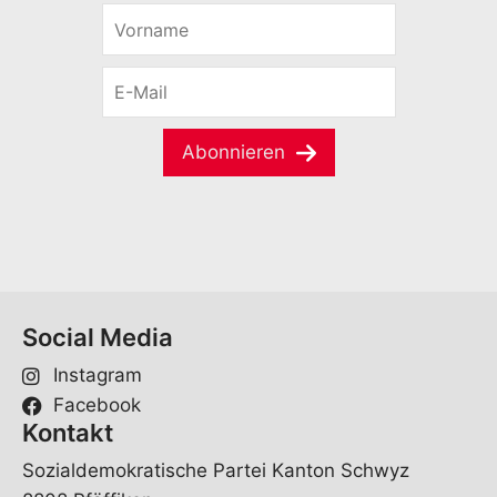
V
o
r
E
n
-
a
M
m
a
e
Abonnieren
i
*
l
*
Social Media
Instagram
Facebook
Kontakt
Sozialdemokratische Partei Kanton Schwyz