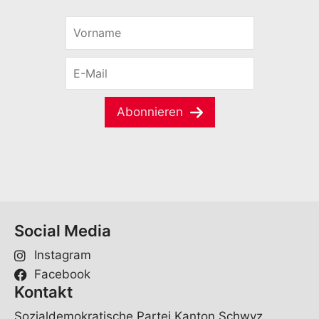
V
o
r
E
n
-
a
M
m
a
e
Abonnieren
i
*
l
*
Social Media
Instagram
Facebook
Kontakt
Sozialdemokratische Partei Kanton Schwyz