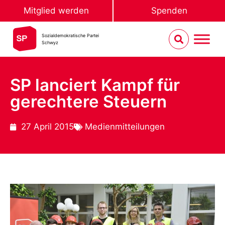
Mitglied werden
Spenden
Sozialdemokratische Partei
Schwyz
SP lanciert Kampf für
gerechtere Steuern
27 April 2015
Medienmitteilungen