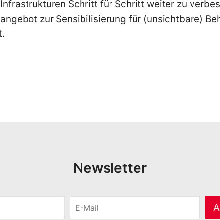
nfrastrukturen Schritt für Schritt weiter zu verbe
sangebot zur Sensibilisierung für (unsichtbare) B
t.
Newsletter
E
A
-