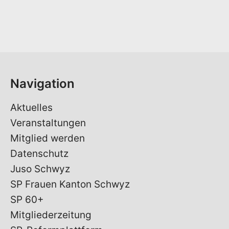
r
n
a
m
e
*
Navigation
Aktuelles
Veranstaltungen
Mitglied werden
Datenschutz
Juso Schwyz
SP Frauen Kanton Schwyz
SP 60+
Mitgliederzeitung