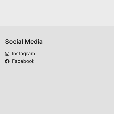
M
a
i
l
*
Social Media
Instagram
Facebook