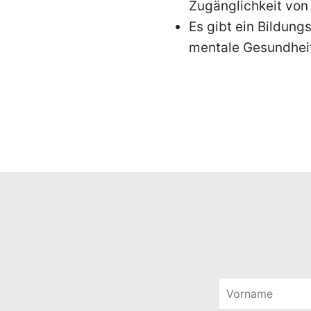
Zugänglichkeit von I
Es gibt ein Bildung
mentale Gesundhei
V
o