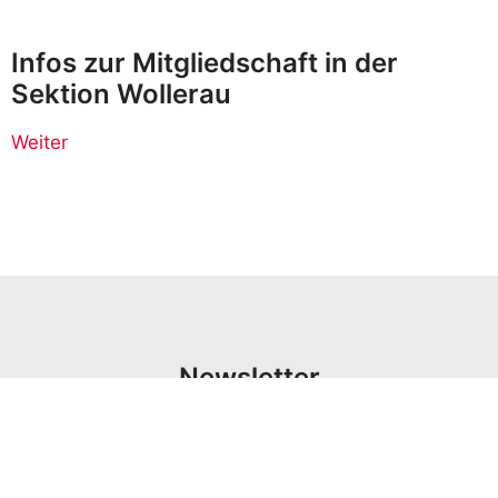
Infos zur Mitgliedschaft in der
Sektion Wollerau
Weiter
Newsletter
V
o
r