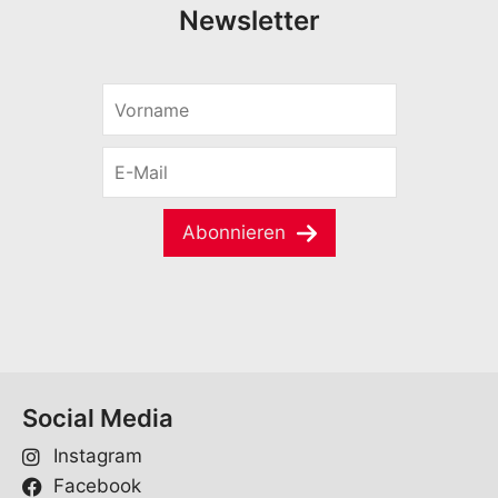
Newsletter
V
o
r
E
n
-
a
M
m
a
e
Abonnieren
i
*
l
*
Social Media
Instagram
Facebook