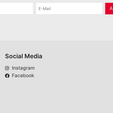
E
A
-
M
a
i
l
*
Social Media
Instagram
Facebook