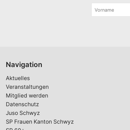
V
o
r
n
a
m
e
*
Navigation
Aktuelles
Veranstaltungen
Mitglied werden
Datenschutz
Juso Schwyz
SP Frauen Kanton Schwyz