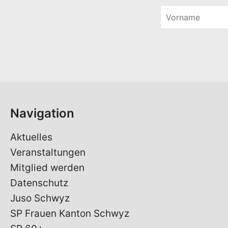
V
o
r
n
a
m
e
*
Navigation
Aktuelles
Veranstaltungen
Mitglied werden
Datenschutz
Juso Schwyz
SP Frauen Kanton Schwyz