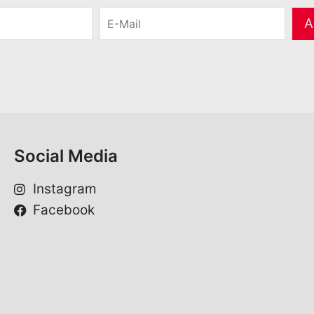
E
A
-
M
a
i
l
*
Social Media
Instagram
Facebook