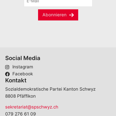
-
a
M
m
a
e
Abonnieren
i
*
l
*
Social Media
Instagram
Facebook
Kontakt
Sozialdemokratische Partei Kanton Schwyz
8808 Pfäffikon
sekretariat@spschwyz.ch
079 276 61 09