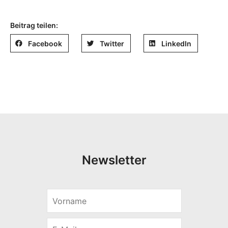
Beitrag teilen:
Facebook
Twitter
LinkedIn
Newsletter
V
o
r
E
n