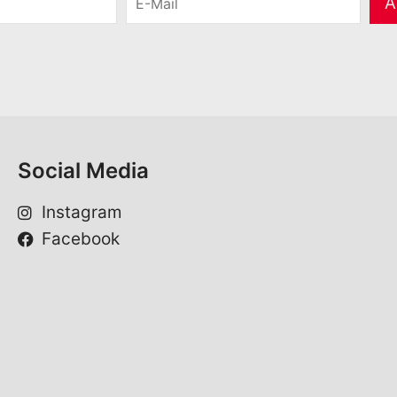
A
-
M
a
i
l
*
Social Media
Instagram
Facebook