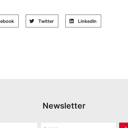
cebook
Twitter
LinkedIn
Newsletter
E