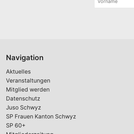
o
r
n
a
m
e
*
Navigation
Aktuelles
Veranstaltungen
Mitglied werden
Datenschutz
Juso Schwyz
SP Frauen Kanton Schwyz
SP 60+