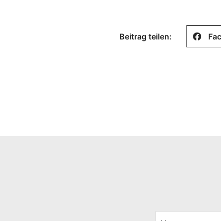
Beitrag teilen:
Fa
V