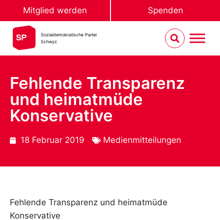
Mitglied werden
Spenden
Sozialdemokratische Partei
Schwyz
Fehlende Transparenz
und heimatmüde
Konservative
18 Februar 2019
Medienmitteilungen
Fehlende Transparenz und heimatmüde
Konservative