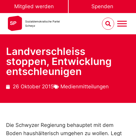
Mitglied werden
Spenden
Sozialdemokratische Partei
Schwyz
Landverschleiss
stoppen, Entwicklung
entschleunigen
26 Oktober 2015
Medienmitteilungen
Die Schwyzer Regierung behauptet mit dem
Boden haushälterisch umgehen zu wollen. Legt