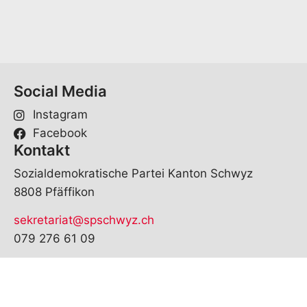
*
Social Media
Instagram
Facebook
Kontakt
Sozialdemokratische Partei Kanton Schwyz
8808 Pfäffikon
sekretariat@spschwyz.ch
079 276 61 09
© Copyright
2026
SP Schwyz | realisiert von
pr24