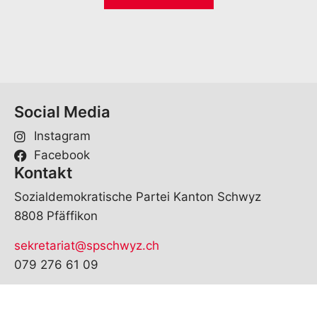
i
*
l
*
Social Media
Instagram
Facebook
Kontakt
Sozialdemokratische Partei Kanton Schwyz
8808 Pfäffikon
sekretariat@spschwyz.ch
079 276 61 09