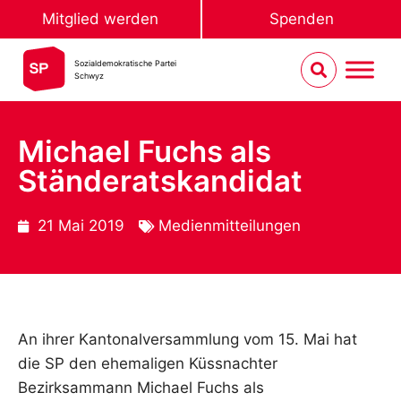
Mitglied werden
Spenden
Sozialdemokratische Partei
Schwyz
Michael Fuchs als
Ständeratskandidat
21 Mai 2019
Medienmitteilungen
An ihrer Kantonalversammlung vom 15. Mai hat
die SP den ehemaligen Küssnachter
Bezirksammann Michael Fuchs als