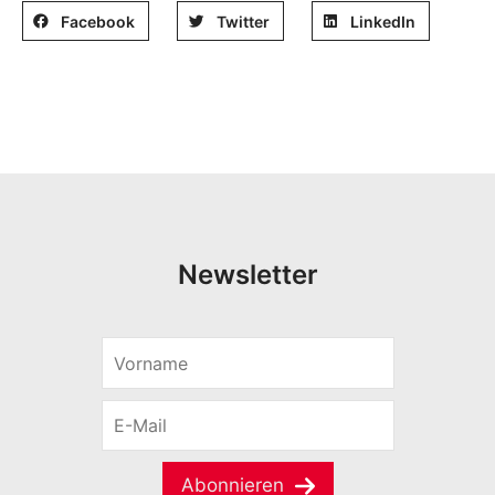
Facebook
Twitter
LinkedIn
Newsletter
V
o
r
E
n
-
a
M
m
a
e
Abonnieren