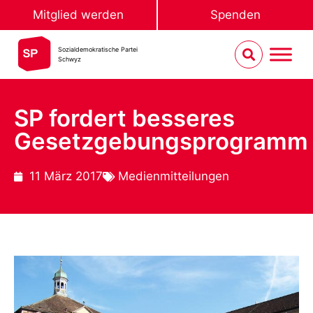
Mitglied werden
Spenden
Sozialdemokratische Partei
Schwyz
SP fordert besseres
Gesetzgebungsprogramm
11 März 2017
Medienmitteilungen