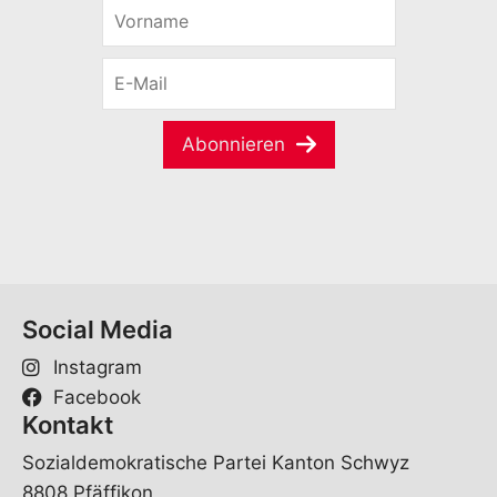
V
o
r
E
n
-
a
M
m
a
e
Abonnieren
i
*
l
*
Social Media
Instagram
Facebook
Kontakt
Sozialdemokratische Partei Kanton Schwyz
8808 Pfäffikon