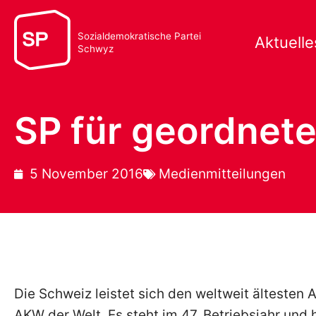
Sozialdemokratische Partei
Aktuelle
Schwyz
SP für geordnet
5 November 2016
Medienmitteilungen
Die Schweiz leistet sich den weltweit ältesten
AKW der Welt. Es steht im 47. Betriebsjahr und