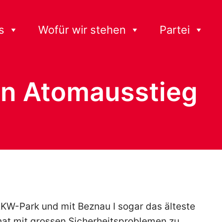
s
Wofür wir stehen
Partei
en Atomausstieg
 AKW-Park und mit Beznau I sogar das älteste
 hat mit grossen Sicherheitsproblemen zu