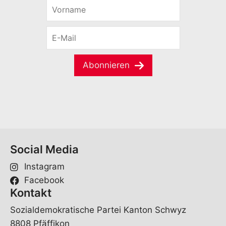
V
o
r
E
n
-
a
M
m
a
e
Abonnieren
i
*
l
*
Social Media
Instagram
Facebook
Kontakt
Sozialdemokratische Partei Kanton Schwyz
8808 Pfäffikon