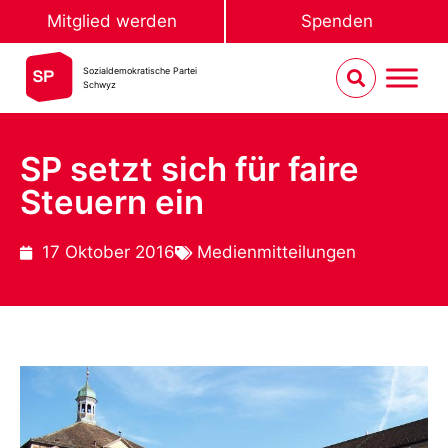
Mitglied werden
Spenden
Sozialdemokratische Partei
Schwyz
SP setzt sich für faire
Steuern ein
17 Oktober 2016
Medienmitteilungen