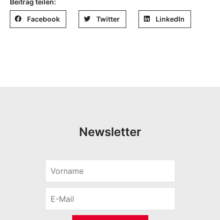
Beitrag teilen:
Facebook
Twitter
LinkedIn
Newsletter
V
o
r
E
n
-
a
M
m