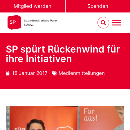
Mitglied werden
Spenden
Sozialdemokratische Partei
Schwyz
SP spürt Rückenwind für
ihre Initiativen
18 Januar 2017
Medienmitteilungen