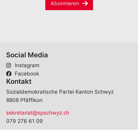
a
e
Abonnieren
i
*
l
*
Social Media
Instagram
Facebook
Kontakt
Sozialdemokratische Partei Kanton Schwyz
8808 Pfäffikon
sekretariat@spschwyz.ch
079 276 61 09