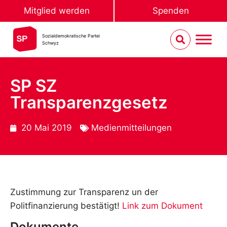
Mitglied werden
Spenden
Sozialdemokratische Partei
Schwyz
SP SZ
Transparenzgesetz
20 Mai 2019
Medienmitteilungen
Zustimmung zur Transparenz un der
Politfinanzierung bestätigt!
Link zum Dokument
Dokumente