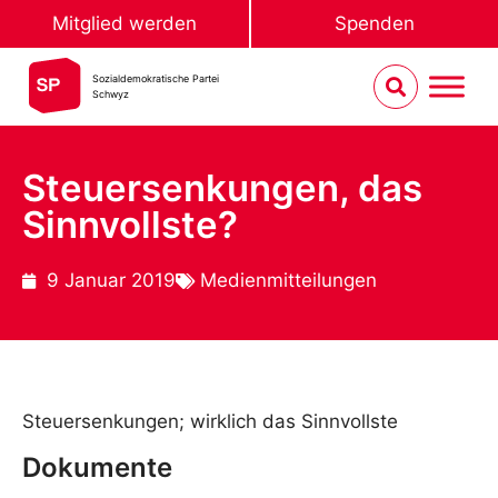
Mitglied werden
Spenden
Sozialdemokratische Partei
Schwyz
Steuersenkungen, das
Sinnvollste?
9 Januar 2019
Medienmitteilungen
Steuersenkungen; wirklich das Sinnvollste
Dokumente