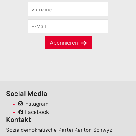
V
o
r
E
n
-
a
M
m
a
e
Abonnieren
i
*
l
*
Social Media
Instagram
Facebook
Kontakt
Sozialdemokratische Partei Kanton Schwyz