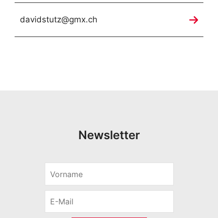
davidstutz@gmx.ch
Newsletter
V
o
r
E
n
-
a
M
m