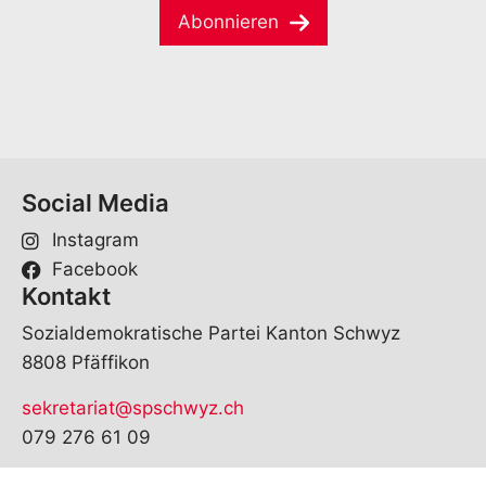
a
e
Abonnieren
i
*
l
*
Social Media
Instagram
Facebook
Kontakt
Sozialdemokratische Partei Kanton Schwyz
8808 Pfäffikon
sekretariat@spschwyz.ch
079 276 61 09