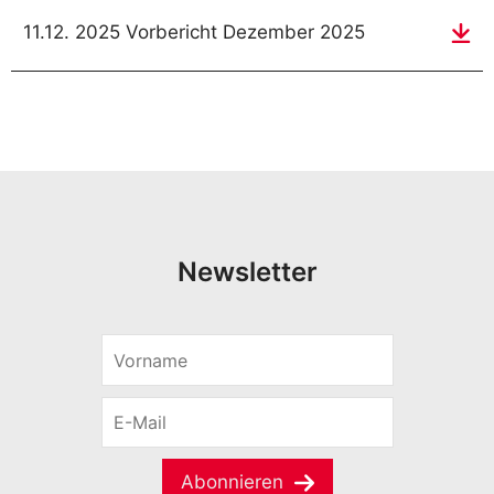
11.12. 2025 Vorbericht Dezember 2025
Newsletter
V
o
r
E
n
-
a
M
m
a
e
Abonnieren