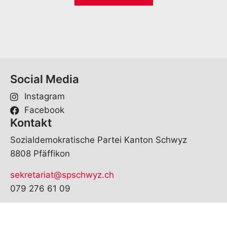
i
*
l
*
Social Media
Instagram
Facebook
Kontakt
Sozialdemokratische Partei Kanton Schwyz
8808 Pfäffikon
sekretariat@spschwyz.ch
079 276 61 09