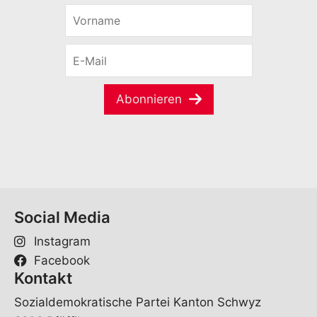
V
o
r
E
n
-
a
M
m
a
e
Abonnieren
i
*
l
*
Social Media
Instagram
Facebook
Kontakt
Sozialdemokratische Partei Kanton Schwyz