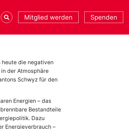
Mitglied werden
Spenden
s heute die negativen
in der Atmosphäre
Kantons Schwyz für den
baren Energien – das
 brennbare Bestandteile
rgiepolitik. Dazu
der Energieverbrauch –