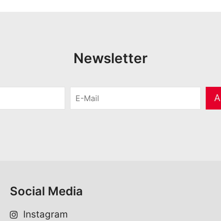
Newsletter
E
A
-
M
a
i
l
*
Social Media
Instagram