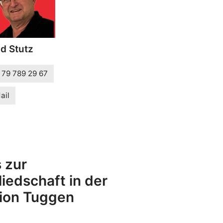
d Stutz
 79 789 29 67
ail
s zur
liedschaft in der
ion Tuggen