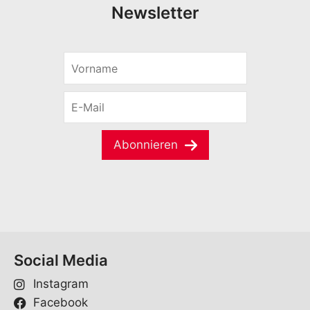
Newsletter
V
o
r
E
n
-
a
M
m
a
e
Abonnieren
i
*
l
*
Social Media
Instagram
Facebook