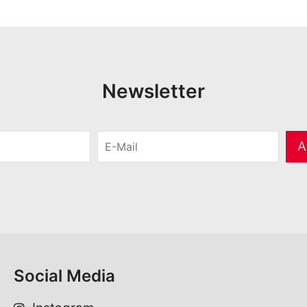
Newsletter
E
A
-
M
a
i
l
*
Social Media