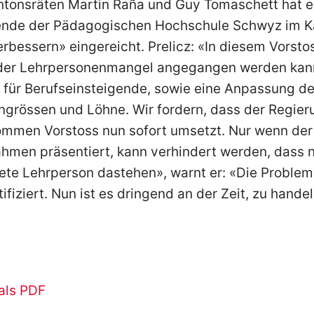
tonsräten Martin Raña und Guy Tomaschett hat e
ende der Pädagogischen Hochschule Schwyz im K
bessern» eingereicht. Prelicz: «In diesem Vorsto
der Lehrpersonenmangel angegangen werden kann
 für Berufseinsteigende, sowie eine Anpassung d
engrössen und Löhne. Wir fordern, dass der Regier
men Vorstoss nun sofort umsetzt. Nur wenn der 
hmen präsentiert, kann verhindert werden, dass 
ete Lehrperson dastehen», warnt er: «Die Problem
fiziert. Nun ist es dringend an der Zeit, zu handel
als PDF