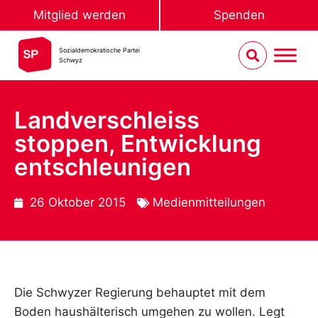
Mitglied werden
Spenden
Sozialdemokratische Partei
Schwyz
Landverschleiss
stoppen, Entwicklung
entschleunigen
26 Oktober 2015
Medienmitteilungen
Die Schwyzer Regierung behauptet mit dem
Boden haushälterisch umgehen zu wollen. Legt