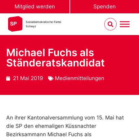
Mitglied werden
Spenden
Sozialdemokratische Partei
Schwyz
Michael Fuchs als
Ständeratskandidat
21 Mai 2019
Medienmitteilungen
An ihrer Kantonalversammlung vom 15. Mai hat
die SP den ehemaligen Küssnachter
Bezirksammann Michael Fuchs als