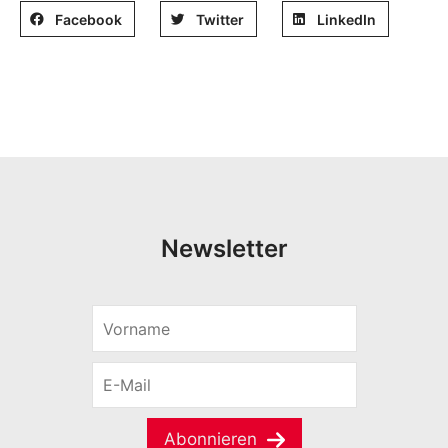
Facebook
Twitter
LinkedIn
Newsletter
V
o
r
E
n
-
a
M
m
a
e
Abonnieren