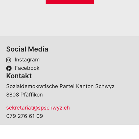
i
*
l
*
Social Media
Instagram
Facebook
Kontakt
Sozialdemokratische Partei Kanton Schwyz
8808 Pfäffikon
sekretariat@spschwyz.ch
079 276 61 09