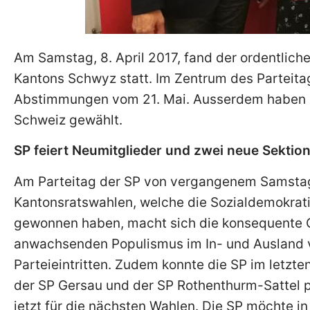
Am Samstag, 8. April 2017, fand der ordentlich
Kantons Schwyz statt. Im Zentrum des Parteita
Abstimmungen vom 21. Mai. Ausserdem haben die
Schweiz gewählt.
SP feiert Neumitglieder und zwei neue Sektio
Am Parteitag der SP von vergangenem Samstag 
Kantonsratswahlen, welche die Sozialdemokrat
gewonnen haben, macht sich die konsequente Op
anwachsenden Populismus im In- und Ausland v
Parteieintritten. Zudem konnte die SP im letzte
der SP Gersau und der SP Rothenthurm-Sattel po
jetzt für die nächsten Wahlen. Die SP möchte i