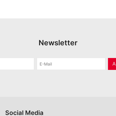
Newsletter
E
A
-
M
a
i
l
*
Social Media