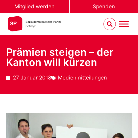
Mitglied werden
Spenden
Sozialdemokratische Partei
Schwyz
Prämien steigen – der
Kanton will kürzen
27 Januar 2018
Medienmitteilungen