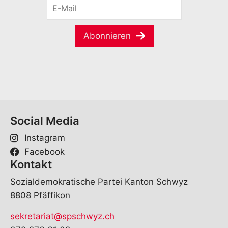
E
n
-
a
M
m
a
e
Abonnieren
i
*
l
*
Social Media
Instagram
Facebook
Kontakt
Sozialdemokratische Partei Kanton Schwyz
8808 Pfäffikon
sekretariat@spschwyz.ch