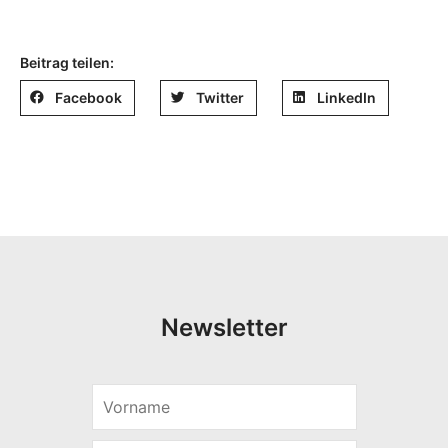
Beitrag teilen:
Facebook
Twitter
LinkedIn
Newsletter
V
o
r