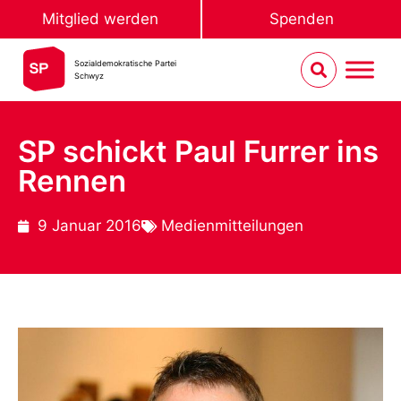
Mitglied werden
Spenden
Sozialdemokratische Partei
Schwyz
SP schickt Paul Furrer ins
Rennen
9 Januar 2016
Medienmitteilungen