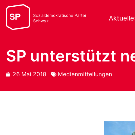
Sozialdemokratische Partei
Aktuelle
Schwyz
SP unterstützt 
26 Mai 2018
Medienmitteilungen