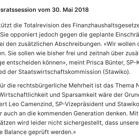
nsratssession vom 30. Mai 2018
tützt die Totalrevision des Finanzhaushaltsgesetze
ie opponiert jedoch gegen die geplante Einschr
 den zusätzlichen Abschreibungen. «Wir wollen di
. Sie sollen wie bisher frei und zeitnah über zusä
 entscheiden können», meint Prisca Bünter, SP-K
ed der Staatswirtschaftskommission (Stawiko).
ür die rechtsbürgerliche Mehrheit ist das Thema N
Wirtschaftlichkeit und Sparsamkeit wäre der Grun
tert Leo Camenzind, SP-Vizepräsident und Stawiko-
wir auch an die kommenden Generation denken. Mit
tzen wird leider nicht sichergestellt, dass unsere
le Balance geprüft werden.»