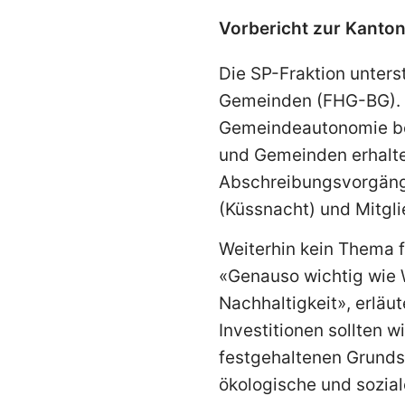
Vorbericht zur Kanto
Die SP-Fraktion unters
Gemeinden (FHG-BG). S
Gemeindeautonomie bei
und Gemeinden erhalten
Abschreibungsvorgänge
(Küssnacht) und Mitgli
Weiterhin kein Thema f
«Genauso wichtig wie 
Nachhaltigkeit», erläu
Investitionen sollten 
festgehaltenen Grundsä
ökologische und sozia