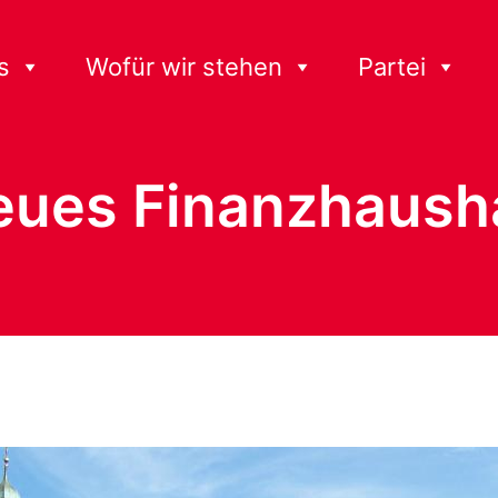
s
Wofür wir stehen
Partei
neues Finanzhaush