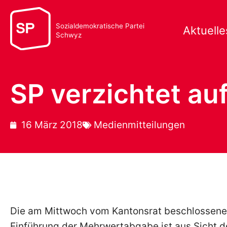
Sozialdemokratische Partei
Aktuelle
Schwyz
SP verzichtet a
16 März 2018
Medienmitteilungen
Die am Mittwoch vom Kantonsrat beschlossene
Einführung der Mehrwertabgabe ist aus Sicht d