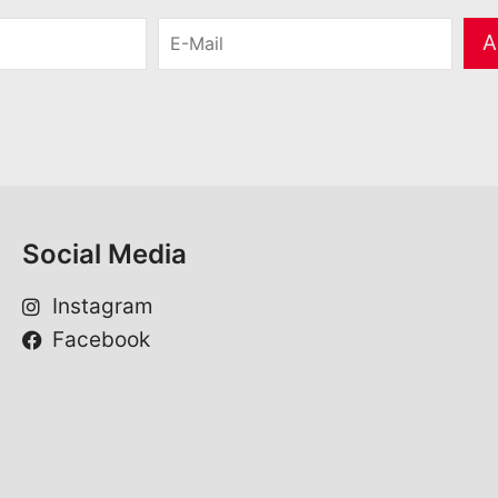
E
A
-
M
a
i
l
*
Social Media
Instagram
Facebook