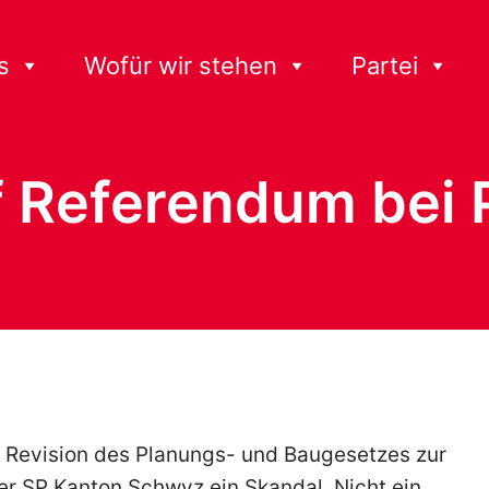
s
Wofür wir stehen
Partei
uf Referendum bei
 Revision des Planungs- und Baugesetzes zur
er SP Kanton Schwyz ein Skandal. Nicht ein