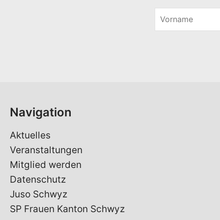
V
o
r
n
a
m
e
*
Navigation
Aktuelles
Veranstaltungen
Mitglied werden
Datenschutz
Juso Schwyz
SP Frauen Kanton Schwyz