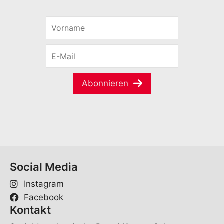
V
o
r
E
n
-
a
M
m
a
e
Abonnieren
i
*
l
*
Social Media
Instagram
Facebook
Kontakt