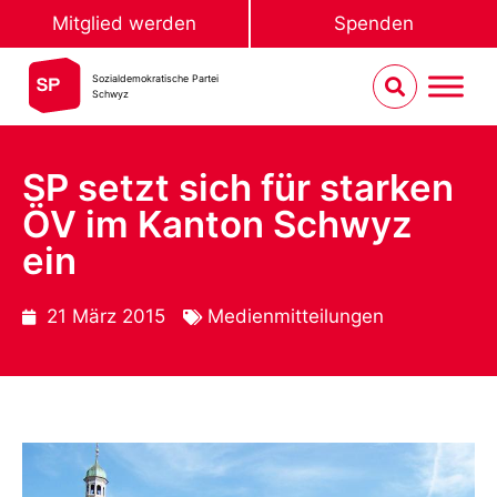
Mitglied werden
Spenden
Sozialdemokratische Partei
Schwyz
SP setzt sich für starken
ÖV im Kanton Schwyz
ein
21 März 2015
Medienmitteilungen